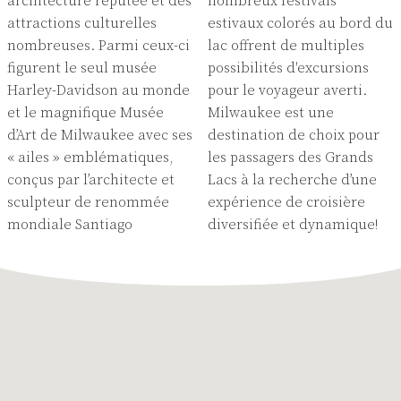
architecture réputée et des
nombreux festivals
attractions culturelles
estivaux colorés au bord du
nombreuses. Parmi ceux-ci
lac offrent de multiples
figurent le seul musée
possibilités d'excursions
Harley-Davidson au monde
pour le voyageur averti.
et le magnifique Musée
Milwaukee est une
d’Art de Milwaukee avec ses
destination de choix pour
« ailes » emblématiques,
les passagers des Grands
conçus par l’architecte et
Lacs à la recherche d’une
sculpteur de renommée
expérience de croisière
mondiale Santiago
diversifiée et dynamique!